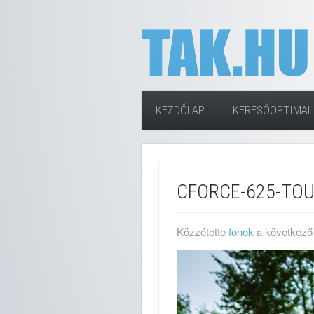
KEZDŐLAP
KERESŐOPTIMAL
CFORCE-625-TOU
Közzétette
fonok
a következő