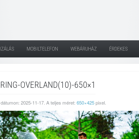
IZÁLÁS
MOBILTELEFON
WEBÁRUHÁZ
ÉRDEKES
RING-OVERLAND(10)-650×1
 dátumon:
2025-11-17
. A teljes méret:
650×425
pixel.