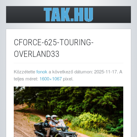
CFORCE-625-TOURING-
OVERLAND33
Közzétette
fonok
a következő dátumon:
2025-11-17
. A
teljes méret:
1600×1067
pixel.