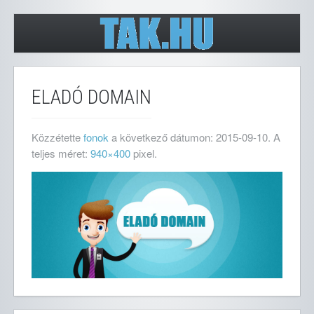
ELADÓ DOMAIN
Közzétette
fonok
a következő dátumon:
2015-09-10
. A
teljes méret:
940×400
pixel.