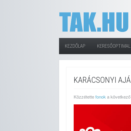
KEZDŐLAP
KERESŐOPTIMAL
KARÁCSONYI AJ
Közzétette
fonok
a következő