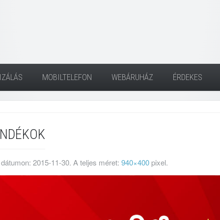
IZÁLÁS
MOBILTELEFON
WEBÁRUHÁZ
ÉRDEKES
ÁNDÉKOK
 dátumon:
2015-11-30
. A teljes méret:
940×400
pixel.