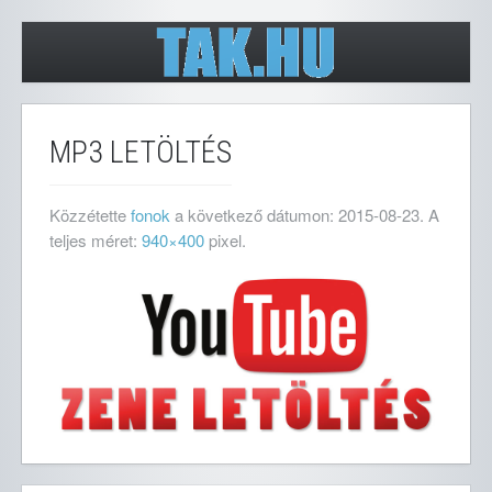
MP3 LETÖLTÉS
Közzétette
fonok
a következő dátumon:
2015-08-23
. A
teljes méret:
940×400
pixel.