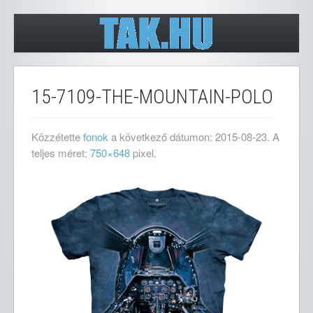
15-7109-THE-MOUNTAIN-POLO
Közzétette
fonok
a következő dátumon:
2015-08-23
. A
teljes méret:
750×648
pixel.