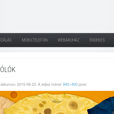
IZÁLÁS
MOBILTELEFON
WEBÁRUHÁZ
ÉRDEKES
PÓLÓK
 dátumon:
2015-08-23
. A teljes méret:
940×400
pixel.