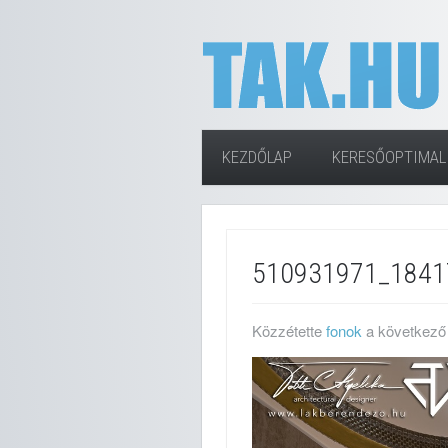
KEZDŐLAP
KERESŐOPTIMAL
510931971_1841
Közzétette
fonok
a következő