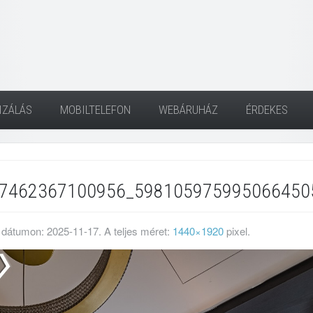
IZÁLÁS
MOBILTELEFON
WEBÁRUHÁZ
ÉRDEKES
7462367100956_598105975995066450
 dátumon:
2025-11-17
. A teljes méret:
1440×1920
pixel.