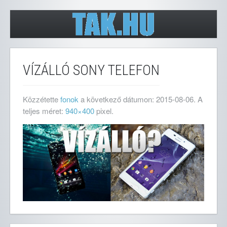
VÍZÁLLÓ SONY TELEFON
Közzétette
fonok
a következő dátumon:
2015-08-06
. A
teljes méret:
940×400
pixel.