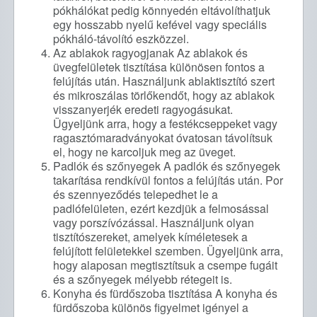
pókhálókat pedig könnyedén eltávolíthatjuk
egy hosszabb nyelű kefével vagy speciális
pókháló-távolító eszközzel.
Az ablakok ragyogjanak Az ablakok és
üvegfelületek tisztítása különösen fontos a
felújítás után. Használjunk ablaktisztító szert
és mikroszálas törlőkendőt, hogy az ablakok
visszanyerjék eredeti ragyogásukat.
Ügyeljünk arra, hogy a festékcseppeket vagy
ragasztómaradványokat óvatosan távolítsuk
el, hogy ne karcoljuk meg az üveget.
Padlók és szőnyegek A padlók és szőnyegek
takarítása rendkívül fontos a felújítás után. Por
és szennyeződés telepedhet le a
padlófelületen, ezért kezdjük a felmosással
vagy porszívózással. Használjunk olyan
tisztítószereket, amelyek kíméletesek a
felújított felületekkel szemben. Ügyeljünk arra,
hogy alaposan megtisztítsuk a csempe fugáit
és a szőnyegek mélyebb rétegeit is.
Konyha és fürdőszoba tisztítása A konyha és
fürdőszoba különös figyelmet igényel a