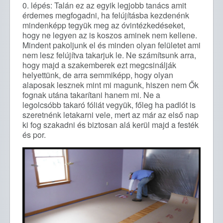
0. lépés: Talán ez az egyik legjobb tanács amit
érdemes megfogadni, ha felújításba kezdenénk
mindenképp tegyük meg az óvintézkedéseket,
hogy ne legyen az is koszos aminek nem kellene.
Mindent pakoljunk el és minden olyan felületet ami
nem lesz felújítva takarjuk le. Ne számítsunk arra,
hogy majd a szakemberek ezt megcsinálják
helyettünk, de arra semmiképp, hogy olyan
alaposak lesznek mint mi magunk, hiszen nem Ők
fognak utána takarítani hanem mi. Ne a
legolcsóbb takaró fóliát vegyük, főleg ha padlót is
szeretnénk letakarni vele, mert az már az első nap
ki fog szakadni és biztosan alá kerül majd a festék
és por.