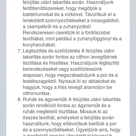
felújítás utáni takarítás során. Használjunk
fertőtlenítőszereket, hogy megöljük a
baktériumokat és a vízkövet. Távolítsuk el a
lerakódott szennyeződéseket a mosogatóból,
a csempékről és a zuhanyzóból.
Rendszeresen cseréljük ki a fürdőszobai
textíliákat, mint például a zuhanyfüggönyt és a
konyharuhákat.
Légtisztítás és szellőztetés A felújítás utáni
takarítás során fontos az otthon levegőjének
tisztítása és frissítése. Használjunk légtisztító
berendezéseket vagy szellőztessünk
alaposan, hogy megszabaduljunk a por és a
festékszagoktól. Nyissuk ki az ablakokat és
hagyjuk, hogy a friss levegő áramoljon be
otthonunkba.
Ruhák és ágyneműk A felújítás utáni takarítás
során rendkívül fontos az ágyneműk és a
ruhák megfelelő tisztítása. Mossuk ki az
összes textíliát, amelyeket a felújítás során
használtunk, hogy eltávolítsuk belőlük a por
és a szennyeződéseket. Ügyeljünk arra, hogy
a megfelelő mosási útmutatókat kövessük.