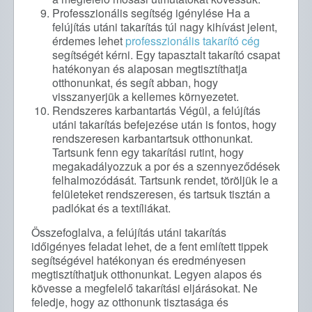
Professzionális segítség igénylése Ha a
felújítás utáni takarítás túl nagy kihívást jelent,
érdemes lehet
professzionális takarító cég
segítségét kérni. Egy tapasztalt takarító csapat
hatékonyan és alaposan megtisztíthatja
otthonunkat, és segít abban, hogy
visszanyerjük a kellemes környezetet.
Rendszeres karbantartás Végül, a felújítás
utáni takarítás befejezése után is fontos, hogy
rendszeresen karbantartsuk otthonunkat.
Tartsunk fenn egy takarítási rutint, hogy
megakadályozzuk a por és a szennyeződések
felhalmozódását. Tartsunk rendet, töröljük le a
felületeket rendszeresen, és tartsuk tisztán a
padlókat és a textíliákat.
Összefoglalva, a felújítás utáni takarítás
időigényes feladat lehet, de a fent említett tippek
segítségével hatékonyan és eredményesen
megtisztíthatjuk otthonunkat. Legyen alapos és
kövesse a megfelelő takarítási eljárásokat. Ne
feledje, hogy az otthonunk tisztasága és