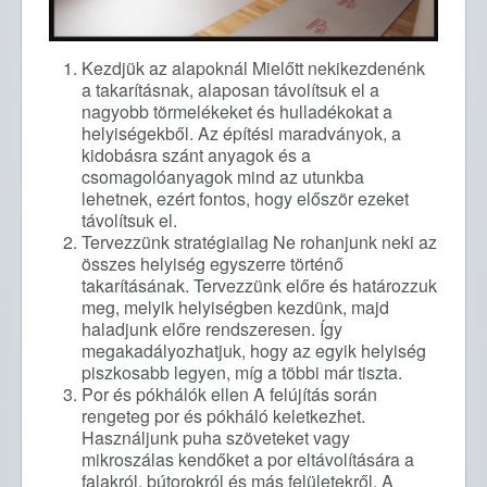
Kezdjük az alapoknál Mielőtt nekikezdenénk
a takarításnak, alaposan távolítsuk el a
nagyobb törmelékeket és hulladékokat a
helyiségekből. Az építési maradványok, a
kidobásra szánt anyagok és a
csomagolóanyagok mind az utunkba
lehetnek, ezért fontos, hogy először ezeket
távolítsuk el.
Tervezzünk stratégiailag Ne rohanjunk neki az
összes helyiség egyszerre történő
takarításának. Tervezzünk előre és határozzuk
meg, melyik helyiségben kezdünk, majd
haladjunk előre rendszeresen. Így
megakadályozhatjuk, hogy az egyik helyiség
piszkosabb legyen, míg a többi már tiszta.
Por és pókhálók ellen A felújítás során
rengeteg por és pókháló keletkezhet.
Használjunk puha szöveteket vagy
mikroszálas kendőket a por eltávolítására a
falakról, bútorokról és más felületekről. A