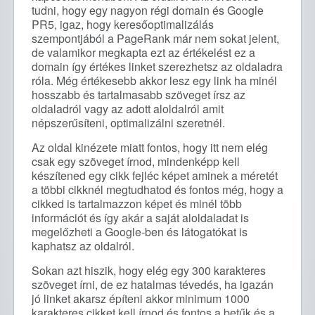
tudni, hogy egy nagyon régi domain és Google
PR5, igaz, hogy keresőoptimalizálás
szempontjából a PageRank már nem sokat jelent,
de valamikor megkapta ezt az értékelést ez a
domain így értékes linket szerezhetsz az oldaladra
róla. Még értékesebb akkor lesz egy link ha minél
hosszabb és tartalmasabb szöveget írsz az
oldaladról vagy az adott aloldalról amit
népszerűsíteni, optimalizálni szeretnél.
Az oldal kinézete miatt fontos, hogy itt nem elég
csak egy szöveget írnod, mindenképp kell
készítened egy cikk fejléc képet aminek a méretét
a többi cikknél megtudhatod és fontos még, hogy a
cikked is tartalmazzon képet és minél több
információt és így akár a saját aloldaladat is
megelőzheti a Google-ben és látogatókat is
kaphatsz az oldalról.
Sokan azt hiszik, hogy elég egy 300 karakteres
szöveget írni, de ez hatalmas tévedés, ha igazán
jó linket akarsz építeni akkor minimum 1000
karakteres cikket kell írnod és fontos a betűk és a