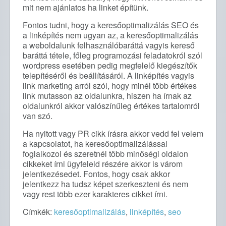
mit nem ajánlatos ha linket építünk.
Fontos tudni, hogy a keresőoptimalizálás SEO és
a linképítés nem ugyan az, a keresőoptimalizálás
a weboldalunk felhasználóbaráttá vagyis kereső
baráttá tétele, főleg programozási feladatokról szól
wordpress esetében pedig megfelelő kiegészítők
telepítéséről és beállításáról. A linképítés vagyis
link marketing arról szól, hogy minél több értékes
link mutasson az oldalunkra, hiszen ha írnak az
oldalunkról akkor valószínűleg értékes tartalomról
van szó.
Ha nyitott vagy PR cikk írásra akkor vedd fel velem
a kapcsolatot, ha keresőoptimalizálással
foglalkozol és szeretnél több minőségi oldalon
cikkeket írni ügyfeleid részére akkor is várom
jelentkezésedet. Fontos, hogy csak akkor
jelentkezz ha tudsz képet szerkeszteni és nem
vagy rest több ezer karakteres cikket írni.
Címkék:
keresőoptimalizálás
,
linképítés
,
seo