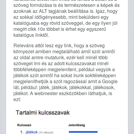
szöveg formázása is és természetesen a képek és
azoknak az ALT tagjának beállítása is. Igaz, hogy
ez sokkal időigényesebb, mint beküldeni egy
katalógusba egy rövid szöveggel, de egy ilyen jól
megírt cikk 10x többet is érhet egy egyszerű
katalógus linktől.
Releváns attól lesz egy link, hogy a szöveg
környezet amiben megtalálható arról szól amiről
az oldal amire mutatunk, ezér kell minél több
szöveget írni és az adott kulcsszavakat minél
többféleképpen megjeleníteni, például vegyük a
játékok szót amiről ha sokat írunk sokféleképpen
megjeleníthetjük a szót ragozással amit a Google
lát, például: játék, játékok, játékokkal, játékosok,
játékot. A webmester eszközökben láthatjuk, is
ezt: