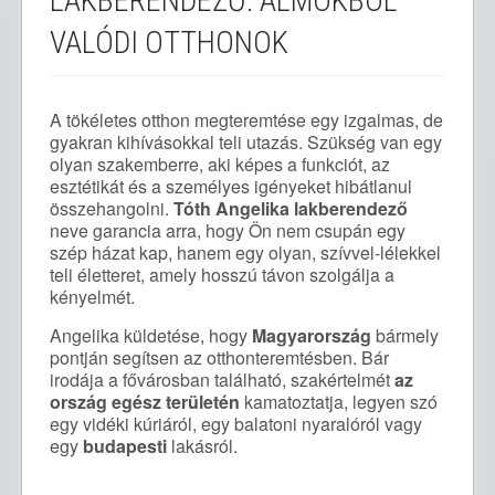
LAKBERENDEZŐ: ÁLMOKBÓL
VALÓDI OTTHONOK
A tökéletes otthon megteremtése egy izgalmas, de
gyakran kihívásokkal teli utazás. Szükség van egy
olyan szakemberre, aki képes a funkciót, az
esztétikát és a személyes igényeket hibátlanul
összehangolni.
Tóth Angelika lakberendező
neve garancia arra, hogy Ön nem csupán egy
szép házat kap, hanem egy olyan, szívvel-lélekkel
teli életteret, amely hosszú távon szolgálja a
kényelmét.
Angelika küldetése, hogy
Magyarország
bármely
pontján segítsen az otthonteremtésben. Bár
irodája a fővárosban található, szakértelmét
az
ország egész területén
kamatoztatja, legyen szó
egy vidéki kúriáról, egy balatoni nyaralóról vagy
egy
budapesti
lakásról.