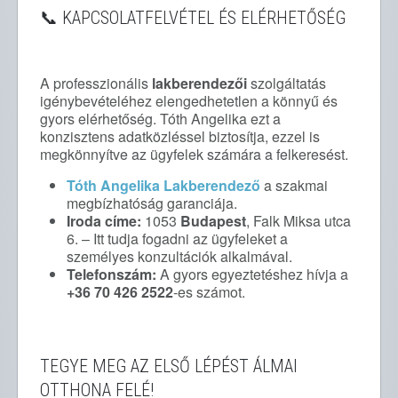
📞 KAPCSOLATFELVÉTEL ÉS ELÉRHETŐSÉG
A professzionális
lakberendezői
szolgáltatás
igénybevételéhez elengedhetetlen a könnyű és
gyors elérhetőség. Tóth Angelika ezt a
konzisztens adatközléssel biztosítja, ezzel is
megkönnyítve az ügyfelek számára a felkeresést.
Tóth Angelika Lakberendező
a szakmai
megbízhatóság garanciája.
Iroda címe:
1053
Budapest
, Falk Miksa utca
6. – Itt tudja fogadni az ügyfeleket a
személyes konzultációk alkalmával.
Telefonszám:
A gyors egyeztetéshez hívja a
+36 70 426 2522
-es számot.
TEGYE MEG AZ ELSŐ LÉPÉST ÁLMAI
OTTHONA FELÉ!