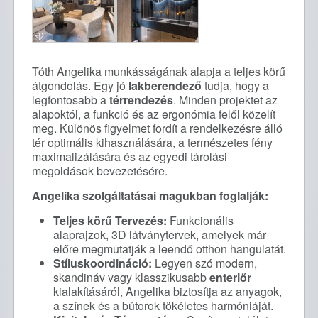
Tóth Angelika munkásságának alapja a teljes körű
átgondolás. Egy jó
lakberendező
tudja, hogy a
legfontosabb a
térrendezés
. Minden projektet az
alapoktól, a funkció és az ergonómia felől közelít
meg. Különös figyelmet fordít a rendelkezésre álló
tér optimális kihasználására, a természetes fény
maximalizálására és az egyedi tárolási
megoldások bevezetésére.
Angelika szolgáltatásai magukban foglalják:
Teljes körű Tervezés:
Funkcionális
alaprajzok, 3D látványtervek, amelyek már
előre megmutatják a leendő otthon hangulatát.
Stíluskoordináció:
Legyen szó modern,
skandináv vagy klasszikusabb
enteriőr
kialakításáról, Angelika biztosítja az anyagok,
a színek és a bútorok tökéletes harmóniáját.