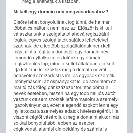
megjeleníthetjük a listában.
Mi kell egy domain név megvásárlásához?
Elsőre lehet bonyolultnak fog tűnni, de ha már
többet csináltunk nem lesz az. Először is ki kell
választanunk a szolgáltatót ahová regisztrálni
fogjuk, egyes szolgáltatók sajátos feltételeket
szabnak, de a legtöbb szolgáltatónak nem kell
más mint a régi tulajdonostól egy domain név
lemondó nyilatkozat és tőlünk egy domain
regisztrációs lap, mind a kettőt általában alá kell
írja két tanu is, szoktak még a domain névről
adásvételi szerződést is írni és egyesek szeretik
lefénymásolni az okmányokat is, de szerintem ez
már túlzás főleg pár százezer forintos domain
nevek esetében, hiszen ha egy több milliós autót
veszünk ott sem szokták lefénymásolni a személyi
igazolványunkat, ezért elegendő szokott lenni egy
nyilatkozat a személyes adatok hitelességéről. Ha
viszont cégtől vásároljuk meg a domaint akkor már
sokkal bonyolultabb, ebben az esetben
cégkivonat, aláírási címpéldány és számla is