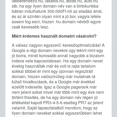
lakberendezo.hu, lakatos.hu, ablak.hu, auto.hu
stb. ha egy ilyen domain név van a birtokunkba
bátran indulhatunk 300.000Ft-ról az eladási árral,
és az ár szintén olyan mint a jó bor, vagyis lefele
sosem fog esni, hiszen .hu domain névből egyre
csak kevesebb lesz.
Miért érdemes használt domaint vásárolni?
A válasz nagyon egyszerű: keresőoptimalizálás! A
Google a régi domain nevekre úgy tekint mint egy
jó borra, minél korosabb annál nagyobb a bizalom
indexe vele kapcsolatosan. Ha egy domain nevet
évekig használtak már és volt is rajta tartalom
sokkal többet ér mint egy újonnan regisztrált
domain, hiszen valószínűleg már mutatnak rá
külső hivatkozások, és a Google már évekkel
ezelőtt indexelte. Igaz a Google pagerank már
nem jelent sokat mivel már több mint egy éve nem
történt frissítés, de ha egy domain név régen jó
értékelést kapott PR3-4-5-6 esetleg PR7 az jelent
valamit. Saját tapasztalatból mondom, hogy az
ilyen domain neveket sokkal egyszerűbben lehet