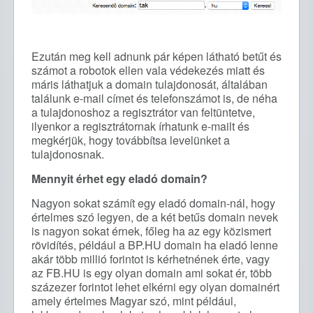
Ezután meg kell adnunk pár képen látható betűt és
számot a robotok ellen vala védekezés miatt és
máris láthatjuk a domain tulajdonosát, általában
találunk e-mail címet és telefonszámot is, de néha
a tulajdonoshoz a regisztrátor van feltüntetve,
ilyenkor a regisztrátornak írhatunk e-mailt és
megkérjük, hogy továbbítsa levelünket a
tulajdonosnak.
Mennyit érhet egy eladó domain?
Nagyon sokat számít egy eladó domain-nál, hogy
értelmes szó legyen, de a két betűs domain nevek
is nagyon sokat érnek, főleg ha az egy közismert
rövidítés, például a BP.HU domain ha eladó lenne
akár több millió forintot is kérhetnének érte, vagy
az FB.HU is egy olyan domain ami sokat ér, több
százezer forintot lehet elkérni egy olyan domainért
amely értelmes Magyar szó, mint például,