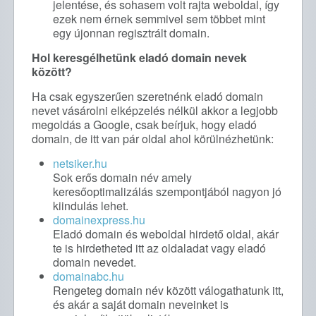
jelentése, és sohasem volt rajta weboldal, így
ezek nem érnek semmivel sem többet mint
egy újonnan regisztrált domain.
Hol keresgélhetünk eladó domain nevek
között?
Ha csak egyszerűen szeretnénk eladó domain
nevet vásárolni elképzelés nélkül akkor a legjobb
megoldás a Google, csak beírjuk, hogy eladó
domain, de itt van pár oldal ahol körülnézhetünk:
netsiker.hu
Sok erős domain név amely
keresőoptimalizálás szempontjából nagyon jó
kiindulás lehet.
domainexpress.hu
Eladó domain és weboldal hirdető oldal, akár
te is hirdetheted itt az oldaladat vagy eladó
domain nevedet.
domainabc.hu
Rengeteg domain név között válogathatunk itt,
és akár a saját domain neveinket is