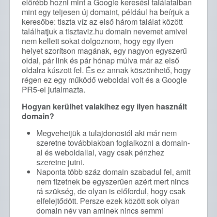
előrébb hozni mint a Google keresési találataiban
mint egy teljesen új domaint, például ha beírjuk a
keresőbe: tiszta víz az első három találat között
találhatjuk a tisztaviz.hu domain nevemet amivel
nem kellett sokat dolgoznom, hogy egy ilyen
helyet szorítson magának, egy nagyon egyszerű
oldal, pár link és pár hónap múlva már az első
oldalra kúszott fel. És ez annak köszönhető, hogy
régen ez egy működő weboldal volt és a Google
PR5-el jutalmazta.
Hogyan kerülhet valakihez egy ilyen használt
domain?
Megvehetjük a tulajdonostól aki már nem
szeretne továbbiakban foglalkozni a domain-
al és weboldallal, vagy csak pénzhez
szeretne jutni.
Naponta több száz domain szabadul fel, amit
nem fizetnek be egyszerűen azért mert nincs
rá szükség, de olyan is előfordul, hogy csak
elfelejtődött. Persze ezek között sok olyan
domain név van aminek nincs semmi