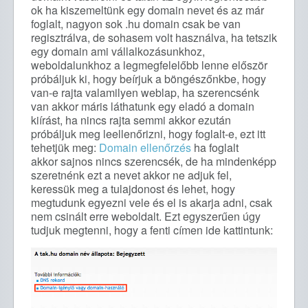
ok ha kiszemeltünk egy domain nevet és az már
foglalt, nagyon sok .hu domain csak be van
regisztrálva, de sohasem volt használva, ha tetszik
egy domain ami vállalkozásunkhoz,
weboldalunkhoz a legmegfelelőbb lenne először
próbáljuk ki, hogy beírjuk a böngészőnkbe, hogy
van-e rajta valamilyen weblap, ha szerencsénk
van akkor máris láthatunk egy eladó a domain
kiírást, ha nincs rajta semmi akkor ezután
próbáljuk meg leellenőrizni
, hogy foglalt-e, ezt itt
tehetjük meg:
Domain ellenőrzés
ha foglalt
akkor sajnos nincs szerencsék, de ha mindenképp
szeretnénk ezt a nevet akkor ne adjuk fel,
keressük meg a tulajdonost és lehet, hogy
megtudunk egyezni vele és el is akarja adni, csak
nem csinált erre weboldalt. Ezt egyszerűen úgy
tudjuk megtenni, hogy a fenti címen ide kattintunk: